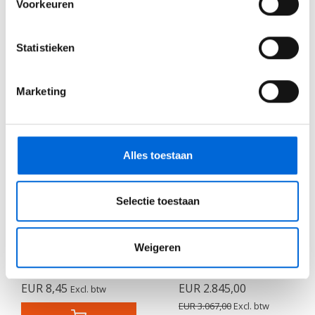
Voorkeuren
Productomschrijving
Product informatie
Statistieken
Gerelateerde producten
Marketing
Alles toestaan
Sale
Selectie toestaan
Weigeren
Koppelstuk
Stapelbok + 26/30 rij
platen HD 200x100cm
EUR 8,45
HD
EUR 2.845,00
Excl. btw
EUR 3.067,00
Excl. btw