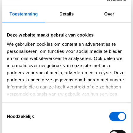
Toestemming
Details
Over
UIT VOORRAAD LEVERBAAR GEMIDDELD BINNEN
48 UUR
Deze website maakt gebruik van cookies
Aantal
-
+
We gebruiken cookies om content en advertenties te
personaliseren, om functies voor social media te bieden
Toevoegen aan winkelwagen
en om ons websiteverkeer te analyseren. Ook delen we
informatie over uw gebruik van onze site met onze
partners voor social media, adverteren en analyse. Deze
Laagste
prijsgarantie
partners kunnen deze gegevens combineren met andere
Zeer
snelle (gratis)
levering
informatie die u aan ze heeft verstrekt of die ze hebben
Chauffeur kan zelfstandig lossen (kooiaap)
verzameld op basis van uw gebruik van hun services.
Meer informatie?
Neem contact op over dit
product
Toestemmingsselectie
Noodzakelijk
Plus en minpunten