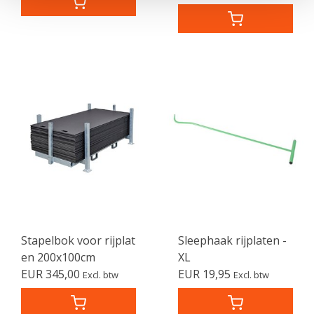
Stapelbok voor rijplat
Sleephaak rijplaten -
en 200x100cm
XL
EUR 345,00
EUR 19,95
Excl. btw
Excl. btw