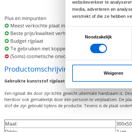
websiteverkeer te analyseren
media, adverteren en analys
verstrekt of die ze hebben v
Plus en minpunten
Meest verkochte plaat in de Benelux
Toestemmingsselectie
Beste prijs/kwaliteit verhouding
Noodzakelijk
Budget rijplaat
Vanaf:
€7
Te gebruiken met koppelstukken (stalen variant)
(Soms) cosmetische onvolkomenheden zoals dikteversch
Productomschrijving
Weigeren
Gebruikte kunststof rijplaat 300x50x2cm
Een rijplaat die door zijn lichte gewicht uitermate handzaam is. De
hierdoor ook gemakkelijk door één persoon te verplaatsen. De plaa
stof die zijn gebruikt tijdens de productie. Tevens is de plaat onde
Gebruikte rijplaat 300x10
1,8cm
Maat
:
300x5
Gewicht 48 kg
Dikte
:
Max. belasting 40 ton
2 cm