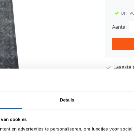
UIT V
Aantal
Laagste
Zeer
sne
Chauffeur
Meer in
Details
Afbeelding vergroten
 van cookies
Video
ent en advertenties te personaliseren, om functies voor social