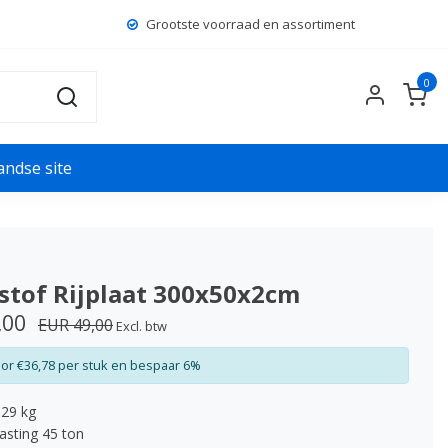
Grootste voorraad
en assortiment
0
andse site
stof Rijplaat 300x50x2cm
,00
EUR 49,00
Excl. btw
or €36,78 per stuk en bespaar 6%
 29 kg
asting 45 ton