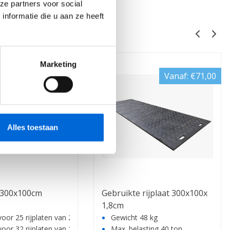
ze partners voor social
nformatie die u aan ze heeft
eerde producten
Marketing
Vanaf:
€71,00
Alles toestaan
 300x100cm
Gebruikte rijplaat 300x100x
1,8cm
voor 25 rijplaten van 2 cm
Gewicht 48 kg
voor 32 rijplaten van 1.5 cm
Max. belasting 40 ton