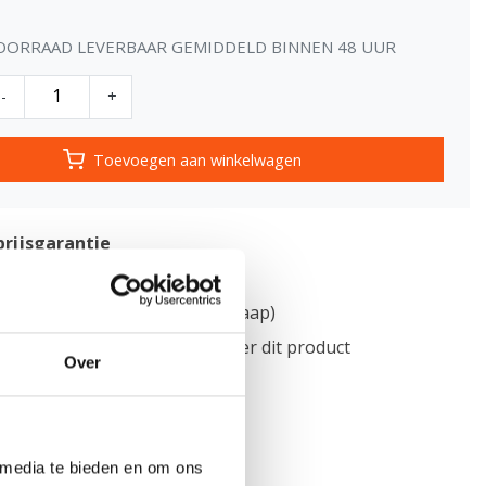
OORRAAD LEVERBAAR GEMIDDELD BINNEN 48 UUR
-
+
Toevoegen aan winkelwagen
prijsgarantie
lle (gratis)
levering
 kan zelfstandig lossen (kooiaap)
formatie?
Neem contact op over dit product
Over
 media te bieden en om ons