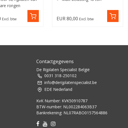
are rongen
0
EUR 80,00
Excl. btw
Excl. btw
Contactgegevens
De Rijplaten Specialist België
0031 318-250102
info@derijplatenspecialist.be
EDE Nederland
KvK Number: KVK50910787
BTW-number: NL002284063B37
Bankrekening: NL07RABO0157564886