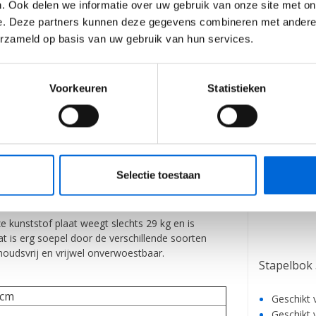
. Ook delen we informatie over uw gebruik van onze site met on
e. Deze partners kunnen deze gegevens combineren met andere i
erzameld op basis van uw gebruik van hun services.
Gerelat
Voorkeuren
Statistieken
1,00
Stalen koppelstuk
il per plaat
Verzinkt
Corrosiebestendig
Selectie toestaan
EUR 8,95
Excl. btw
ze kunststof plaat weegt slechts 29 kg en is
t is erg soepel door de verschillende soorten
rhoudsvrij en vrijwel onverwoestbaar.
0x
Stapelbok
0cm
Geschikt 
Geschikt 