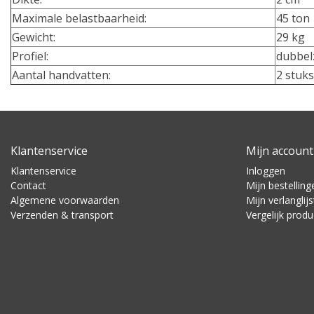
Maximale belastbaarheid
:
45 ton
Gewicht
:
29 kg
EUR 80,00
Excl. btw
Profiel
:
dubbelz
Aantal handvatten
:
2 stuks
Klantenservice
Mijn account
Klantenservice
Inloggen
Contact
Mijn bestelling
Algemene voorwaarden
Mijn verlanglijs
Verzenden & transport
Vergelijk prod