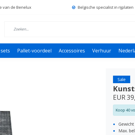
e
van de
Benelux
Belgische
specialist in rijplaten
 sets
Pallet-voordeel
Accessoires
Verhuur
Nederl
Sale
Kunst
EUR 39
Koop 40 vo
Gewicht
Max. bel