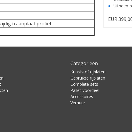
Uitneemb
EUR 399,0
ijdig traanplaat profiel
Categorieën
Kunststof rijplaten
en
Gebruikte rijplaten
t
Complete sets
ucten
Pallet-voordeel
Accessoires
Verhuur