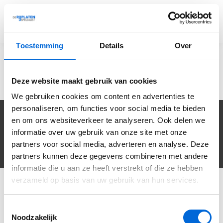
0
Toestemming
Details
Over
Home
Merken
Merken
Deze website maakt gebruik van cookies
We gebruiken cookies om content en advertenties te
personaliseren, om functies voor social media te bieden
Klantenservice
en om ons websiteverkeer te analyseren. Ook delen we
Mijn account
informatie over uw gebruik van onze site met onze
Categorieën
partners voor social media, adverteren en analyse. Deze
Contactgegevens
partners kunnen deze gegevens combineren met andere
informatie die u aan ze heeft verstrekt of die ze hebben
© Copyright 2026 - De Rijplaten Specialist België | Realisatie
InStijl
verzameld op basis van uw gebruik van hun services.
Media
Algemene voorwaarden
|
Foto's van projecten
|
Sitemap
|
RSS Feed
Toestemmingsselectie
Noodzakelijk